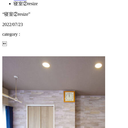
寝室②resize
“寝室②resize”
2022/07/23
category :
