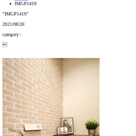
IMGP1419
“IMGP1419”
2021/08/20
category :
