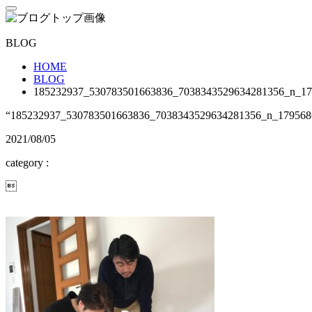
BLOG
HOME
BLOG
185232937_530783501663836_7038343529634281356_n_17
“185232937_530783501663836_7038343529634281356_n_179568
2021/08/05
category :
